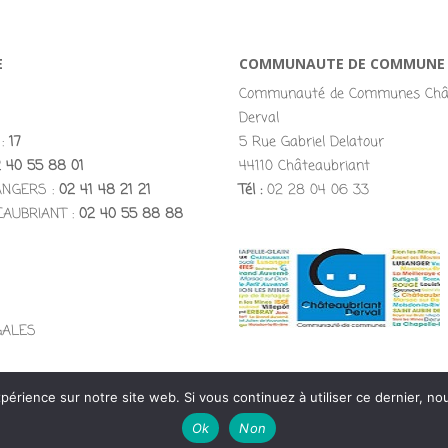
E
COMMUNAUTE DE COMMUNE
Communauté de Communes Chât
Derval
 :
17
5 Rue Gabriel Delatour
 40 55 88 01
44110 Châteaubriant
ANGERS :
02 41 48 21 21
Tél :
02 28 04 06 33
EAUBRIANT :
02 40 55 88 88
GALES
périence sur notre site web. Si vous continuez à utiliser ce dernier, n
Designed using
Magazine Hoot Premium
. Powered by
WordPress
.
Ok
Non