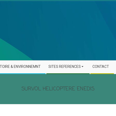
STOIRE & ENVIRONNEMNT
SITES REFERENCES
CONTACT
SURVOL HELICOPTERE ENEDIS