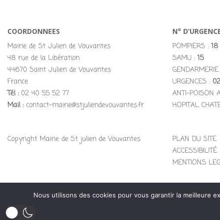
COORDONNEES
N° D’URGENC
Mairie de St Julien de Vouvantes
POMPIERS :
18
48 rue de la Libération
SAMU :
15
44670 Saint Julien de Vouvantes
GENDARMERIE
France
URGENCES :
02
Tél :
02 40 55 52 77
ANTI-POISON 
Mail :
contact-mairie@stjuliendevouvantes.fr
HOPITAL CHAT
Copyright Mairie de St julien de Vouvantes
PLAN DU SITE
ACCESSIBILITÉ
MENTIONS LE
Nous utilisons des cookies pour vous garantir la meilleure ex