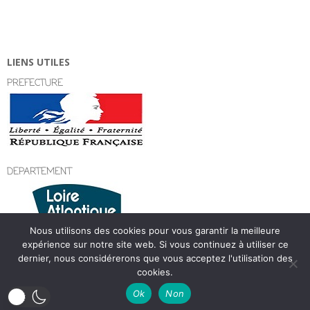
LIENS UTILES
PREFECTURE
DEPARTEMENT
Nous utilisons des cookies pour vous garantir la meilleure
expérience sur notre site web. Si vous continuez à utiliser ce
dernier, nous considérerons que vous acceptez l'utilisation des
cookies.
Designed using
Magazine Hoot Premium
. Powered by
WordPress
.
Ok
Non