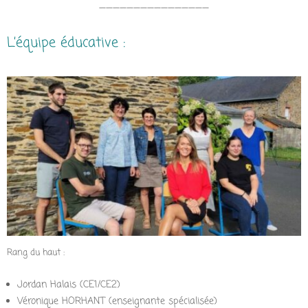
————————————————
L’équipe éducative :
Rang du haut :
Jordan Halais (CE1/CE2)
Véronique HORHANT (enseignante spécialisée)