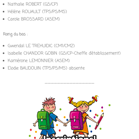
Nathalie ROBERT (GS/CP)
Hélène ROUAULT (TPS/PS/MS)
Carole BROSSARD (ASEM)
Rang du bas :
Gwendal LE TREHUIDIC (CM1/CM2)
Isabelle CHANDOR GOBIN (GS/CP-Cheffe d’établissement)
Kamérone LEMONNIER (ASEM)
Elodie BAUDOUIN (TPS/PS/MS) absente
————————————————