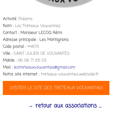
Activité :
Théatre
Nom :
Les Tréteaux Vouvantais
Contact :
Monsieur LECOQ Rémi
Adresse principale :
Les Montignons
Code postal :
44670
Ville :
SAINT JULIEN DE VOUVANTES
Mobile :
06 08 71 65 03
Mail :
lestreteauxvouvantais@gmail.com
Notre site internet :
treteaux-vouvantais.webnode.fr
VISITER LE SITE DES TRETEAUX VOUVANTAIS
→ retour aux associations …