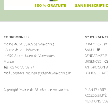
COORDONNEES
N° D’URGENC
Mairie de St Julien de Vouvantes
POMPIERS :
18
48 rue de la Libération
SAMU :
15
44670 Saint Julien de Vouvantes
GENDARMERIE
France
URGENCES :
02
Tél :
02 40 55 52 77
ANTI-POISON 
Mail :
contact-mairie@stjuliendevouvantes.fr
HOPITAL CHAT
Copyright Mairie de St julien de Vouvantes
PLAN DU SITE
ACCESSIBILITÉ
MENTIONS LE