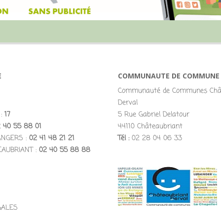
E
COMMUNAUTE DE COMMUNE
Communauté de Communes Chât
Derval
 :
17
5 Rue Gabriel Delatour
 40 55 88 01
44110 Châteaubriant
ANGERS :
02 41 48 21 21
Tél :
02 28 04 06 33
EAUBRIANT :
02 40 55 88 88
GALES