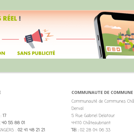
E
COMMUNAUTE DE COMMUNE
Communauté de Communes Chât
Derval
 :
17
5 Rue Gabriel Delatour
 40 55 88 01
44110 Châteaubriant
ANGERS :
02 41 48 21 21
Tél :
02 28 04 06 33