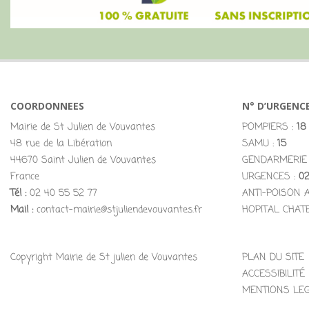
COORDONNEES
N° D’URGENC
Mairie de St Julien de Vouvantes
POMPIERS :
18
48 rue de la Libération
SAMU :
15
44670 Saint Julien de Vouvantes
GENDARMERIE
France
URGENCES :
02
Tél :
02 40 55 52 77
ANTI-POISON 
Mail :
contact-mairie@stjuliendevouvantes.fr
HOPITAL CHAT
Copyright Mairie de St julien de Vouvantes
PLAN DU SITE
ACCESSIBILITÉ
MENTIONS LE