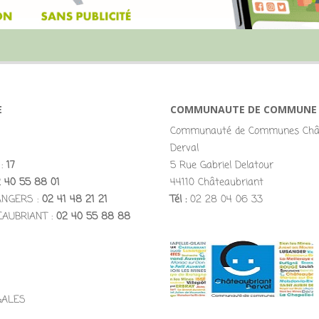
E
COMMUNAUTE DE COMMUNE
Communauté de Communes Chât
Derval
 :
17
5 Rue Gabriel Delatour
 40 55 88 01
44110 Châteaubriant
ANGERS :
02 41 48 21 21
Tél :
02 28 04 06 33
EAUBRIANT :
02 40 55 88 88
GALES