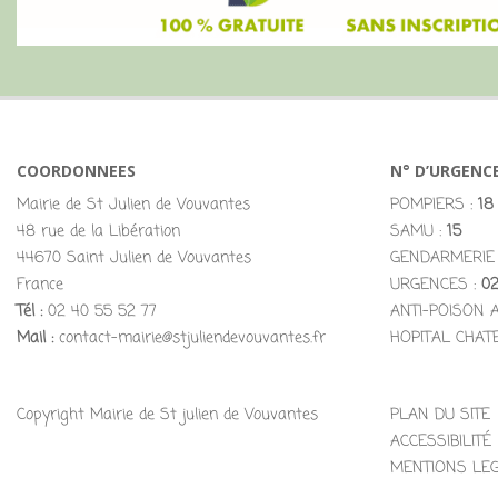
COORDONNEES
N° D’URGENC
Mairie de St Julien de Vouvantes
POMPIERS :
18
48 rue de la Libération
SAMU :
15
44670 Saint Julien de Vouvantes
GENDARMERIE
France
URGENCES :
02
Tél :
02 40 55 52 77
ANTI-POISON 
Mail :
contact-mairie@stjuliendevouvantes.fr
HOPITAL CHAT
Copyright Mairie de St julien de Vouvantes
PLAN DU SITE
ACCESSIBILITÉ
MENTIONS LE