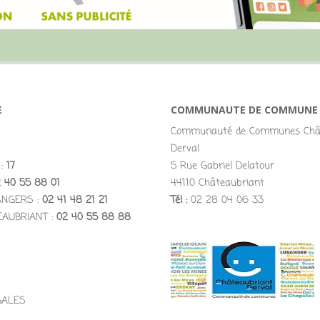
E
COMMUNAUTE DE COMMUNE
Communauté de Communes Chât
Derval
 :
17
5 Rue Gabriel Delatour
 40 55 88 01
44110 Châteaubriant
ANGERS :
02 41 48 21 21
Tél :
02 28 04 06 33
EAUBRIANT :
02 40 55 88 88
GALES