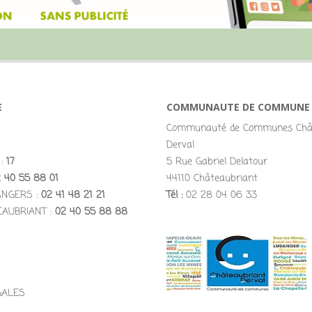
E
COMMUNAUTE DE COMMUNE
Communauté de Communes Chât
Derval
 :
17
5 Rue Gabriel Delatour
 40 55 88 01
44110 Châteaubriant
ANGERS :
02 41 48 21 21
Tél :
02 28 04 06 33
EAUBRIANT :
02 40 55 88 88
GALES