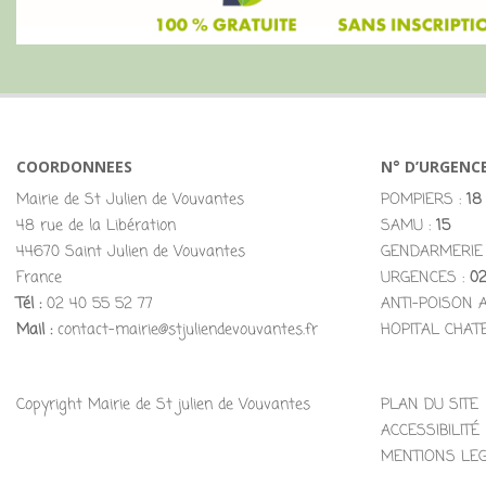
COORDONNEES
N° D’URGENC
Mairie de St Julien de Vouvantes
POMPIERS :
18
48 rue de la Libération
SAMU :
15
44670 Saint Julien de Vouvantes
GENDARMERIE
France
URGENCES :
02
Tél :
02 40 55 52 77
ANTI-POISON 
Mail :
contact-mairie@stjuliendevouvantes.fr
HOPITAL CHAT
Copyright Mairie de St julien de Vouvantes
PLAN DU SITE
ACCESSIBILITÉ
MENTIONS LE