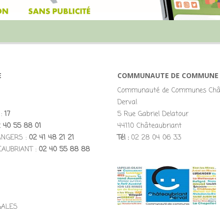
E
COMMUNAUTE DE COMMUNE
Communauté de Communes Chât
Derval
 :
17
5 Rue Gabriel Delatour
 40 55 88 01
44110 Châteaubriant
ANGERS :
02 41 48 21 21
Tél :
02 28 04 06 33
EAUBRIANT :
02 40 55 88 88
GALES