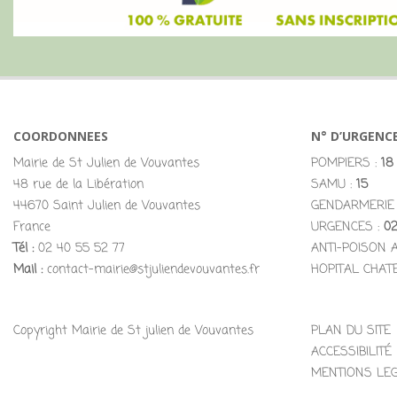
COORDONNEES
N° D’URGENC
Mairie de St Julien de Vouvantes
POMPIERS :
18
48 rue de la Libération
SAMU :
15
44670 Saint Julien de Vouvantes
GENDARMERIE
France
URGENCES :
02
Tél :
02 40 55 52 77
ANTI-POISON 
Mail :
contact-mairie@stjuliendevouvantes.fr
HOPITAL CHAT
Copyright Mairie de St julien de Vouvantes
PLAN DU SITE
ACCESSIBILITÉ
MENTIONS LE