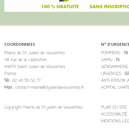
COORDONNEES
N° D’URGENC
Mairie de St Julien de Vouvantes
POMPIERS :
18
48 rue de la Libération
SAMU :
15
44670 Saint Julien de Vouvantes
GENDARMERIE
France
URGENCES :
02
Tél :
02 40 55 52 77
ANTI-POISON 
Mail :
contact-mairie@stjuliendevouvantes.fr
HOPITAL CHAT
Copyright Mairie de St julien de Vouvantes
PLAN DU SITE
ACCESSIBILITÉ
MENTIONS LE