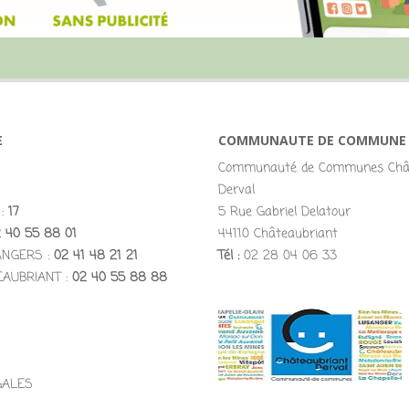
E
COMMUNAUTE DE COMMUNE
Communauté de Communes Chât
Derval
 :
17
5 Rue Gabriel Delatour
 40 55 88 01
44110 Châteaubriant
ANGERS :
02 41 48 21 21
Tél :
02 28 04 06 33
EAUBRIANT :
02 40 55 88 88
GALES